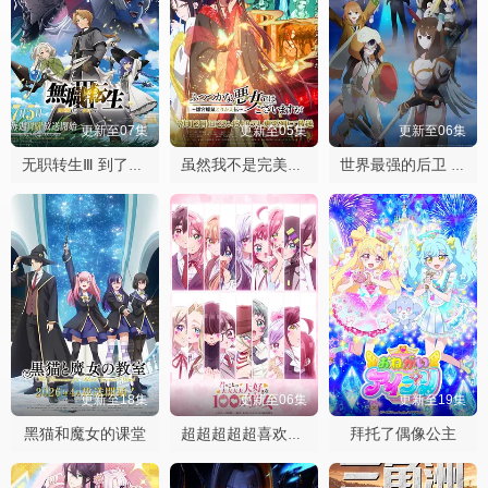
更新至07集
更新至05集
更新至06集
无职转生Ⅲ 到了异世界就拿出真本事
虽然我不是完美恶女～雏宫蝶鼠替换传～
世界最强的后卫 ～迷宫国的新人探索者～
更新至18集
更新至06集
更新至19集
黑猫和魔女的课堂
拜托了偶像公主
超超超超超喜欢你的100个女朋友第三季