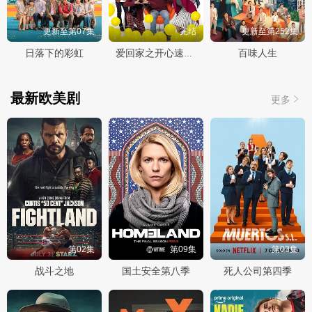
更新至第07集
完结
更新至第252集
日落下的彩虹
百味人生
爱回家之开心速递2025
最新欧美剧
更多
第02集
第09集
第03集
战斗之地
国土安全第八季
死人公司第四季