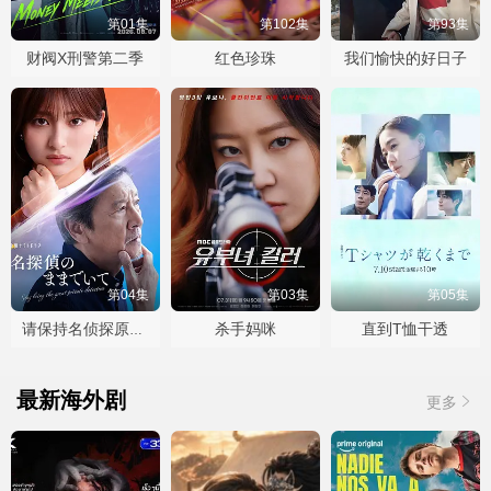
第01集
第102集
第93集
财阀X刑警第二季
红色珍珠
我们愉快的好日子
第04集
第03集
第05集
杀手妈咪
直到T恤干透
请保持名侦探原来的样子
最新海外剧
更多