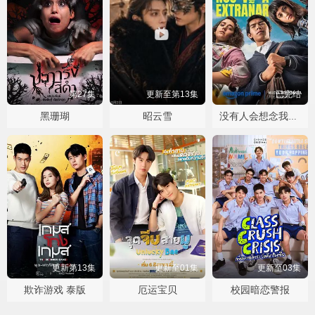
第27集
更新至第13集
已完结
黑珊瑚
昭云雪
没有人会想念我们第二季
更新第13集
更新至01集
更新至03集
欺诈游戏 泰版
厄运宝贝
校园暗恋警报