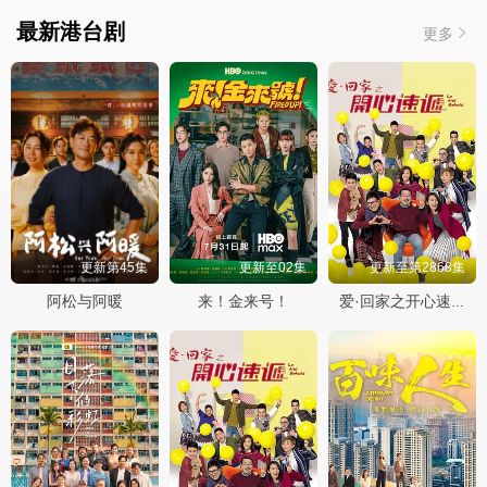
最新港台剧
更多
更新第45集
更新至02集
更新至第2868集
阿松与阿暖
来！金来号！
爱·回家之开心速递