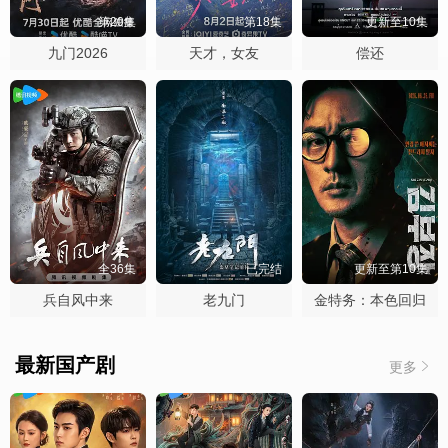
第20集
第18集
更新至10集
九门2026
天才，女友
偿还
全36集
已完结
更新至第10集
兵自风中来
老九门
金特务：本色回归
最新国产剧
更多