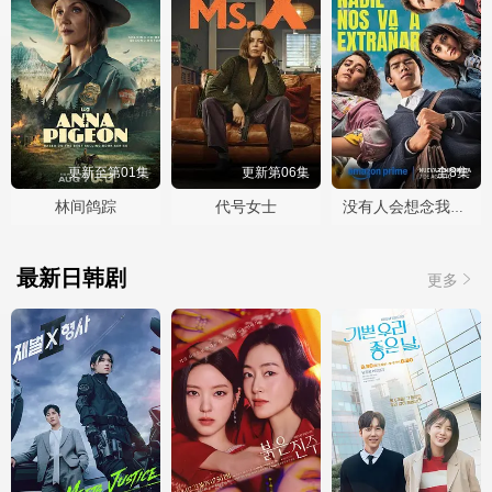
更新至第01集
更新第06集
全8集
林间鸽踪
代号女士
没有人会想念我们第二季
最新日韩剧
更多