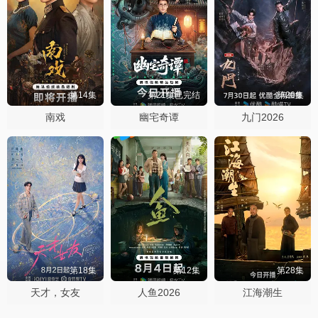
第14集
第21集已完结
第20集
南戏
幽宅奇谭
九门2026
第18集
第12集
第28集
天才，女友
人鱼2026
江海潮生