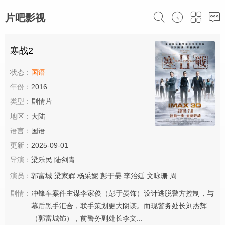
片吧影视
寒战2
状态：
国语
年份：
2016
类型：
剧情片
地区：
大陆
语言：
国语
更新：
2025-09-01
导演：
梁乐民
陆剑青
演员：
郭富城
梁家辉
杨采妮
彭于晏
李治廷
文咏珊
周润发
马伊琍
杨
剧情：
冲锋车案件主谋李家俊（彭于晏饰）设计逃脱警方控制，与
幕后黑手汇合，联手策划更大阴谋。而现警务处长刘杰辉
（郭富城饰），前警务副处长李文...