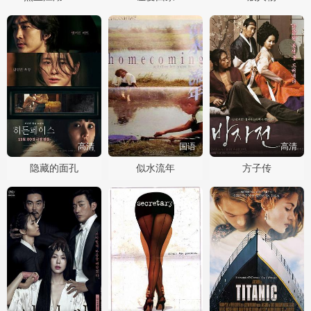
高清
国语
高清
隐藏的面孔
似水流年
方子传