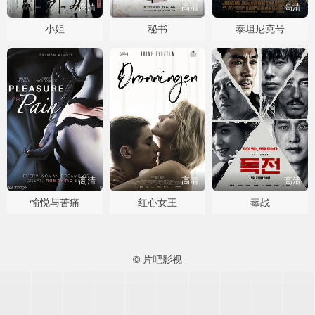
高清
高清
高清
小姐
秘书
泰坦尼克号
高清
高清
高清
愉悦与苦痛
红心女王
毒战
© 片吧影视