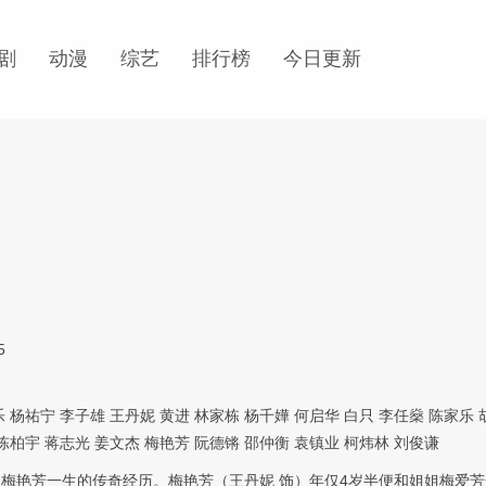
剧
动漫
综艺
排行榜
今日更新
5
乐
杨祐宁
李子雄
王丹妮
黄进
林家栋
杨千嬅
何启华
白只
李任燊
陈家乐
陈柏宇
蒋志光
姜文杰
梅艳芳
阮德锵
邵仲衡
袁镇业
柯炜林
刘俊谦
梅艳芳一生的传奇经历。梅艳芳（王丹妮 饰）年仅4岁半便和姐姐梅爱