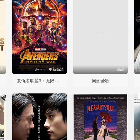
清
更新高清
高清
复仇者联盟3：无限战争国语
同船爱歌