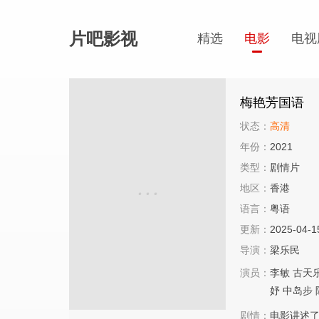
片吧影视
精选
电影
电视
梅艳芳国语
状态：
高清
年份：
2021
类型：
剧情片
地区：
香港
语言：
粤语
更新：
2025-04-1
导演：
梁乐民
演员：
李敏
古天
妤
中岛步
剧情：
电影讲述了