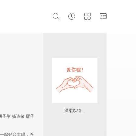
温柔以待...
胡子彤
杨诗敏
廖子
芳一起登台卖唱，养