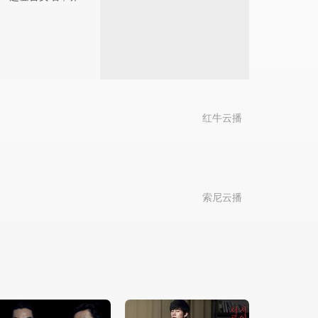
红牛云播
索尼云播