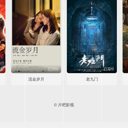
结
已完结
已完结
流金岁月
老九门
© 片吧影视