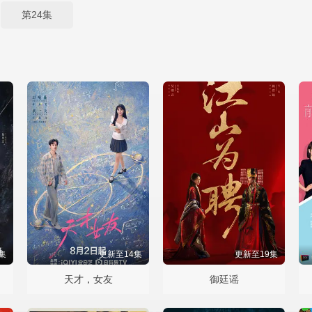
第24集
集
更新至14集
更新至19集
天才，女友
御廷谣