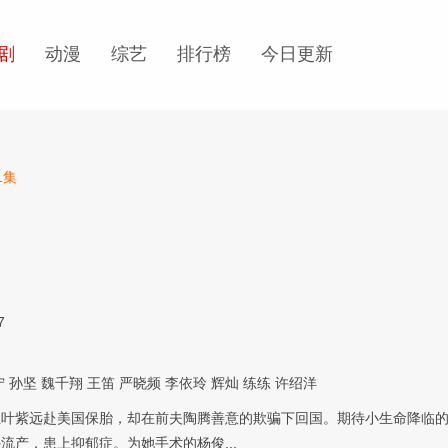
剧
动漫
综艺
排行榜
今日更新
1集
7
宁
孙坚
魏千翔
王笛
严晓频
李依玲
辉灿
练练
许绍洋
生叶紫远赴美国保胎，却在前夫陶腾善意的欺骗下回国。期待小生命降临
流产，患上抑郁症。为她手术的杨俊...