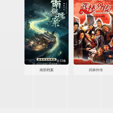
全33集
已完
南部档案
武林外传